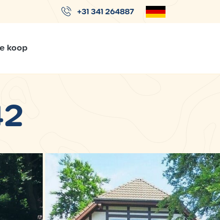
+31 341 264887
Te koop
42