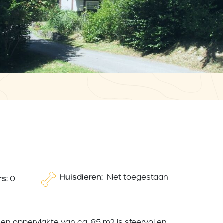
Huisdieren:
Niet toegestaan
s:
0
n oppervlakte van ca. 85 m2 is sfeervol en