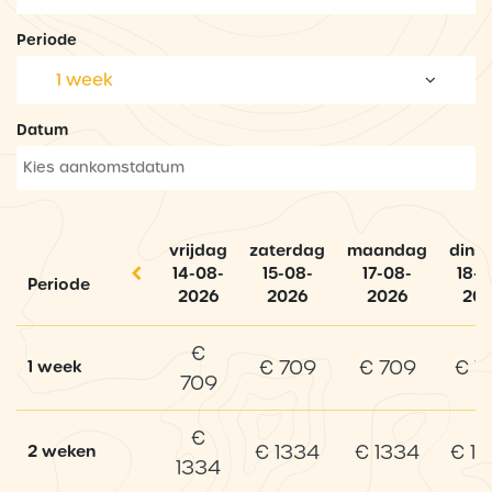
Periode
1 week
Datum
vrijdag
zaterdag
maandag
dins
14-08-
15-08-
17-08-
18-0
Periode
2026
2026
2026
20
€
€ 709
€ 709
€ 7
1 week
709
€
€ 1334
€ 1334
€ 1
2 weken
1334