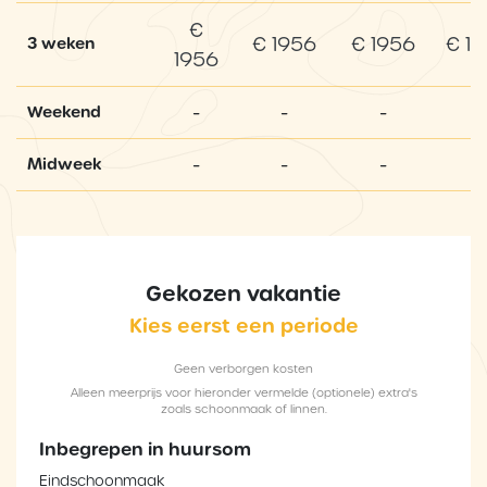
€
€ 1956
€ 1956
€ 1
3 weken
1956
-
-
-
-
Weekend
-
-
-
-
Midweek
Gekozen vakantie
Kies eerst een periode
Geen verborgen kosten
Alleen meerprijs voor hieronder vermelde (optionele) extra's
zoals schoonmaak of linnen.
Inbegrepen in huursom
Eindschoonmaak