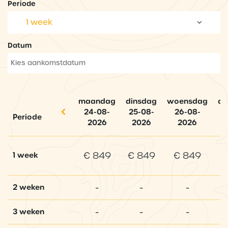
Periode
1 week
Datum
maandag
dinsdag
woensdag
do
24-08-
25-08-
26-08-
Periode
2026
2026
2026
€ 849
€ 849
€ 849
1 week
-
-
-
2 weken
-
-
-
3 weken