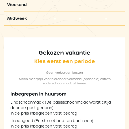
-
-
-
Weekend
-
-
-
Midweek
Gekozen vakantie
Kies eerst een periode
Geen verborgen kosten
Alleen meerprijs voor hieronder vermelde (optionele) extra's
zoals schoonmaak of linnen.
Inbegrepen in huursom
Eindschoonmaak (De basisschoonmaak wordt altijd
door de gast gedaan)
In de prijs inbegrepen vast bedrag
Linnengoed (Eerste set bed- en badlinnen)
In de prijs inbegrepen vast bedrag