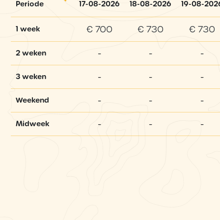
Periode
17-08-2026
18-08-2026
19-08-202
€ 700
€ 730
€ 730
1 week
-
-
-
2 weken
-
-
-
3 weken
-
-
-
Weekend
-
-
-
Midweek