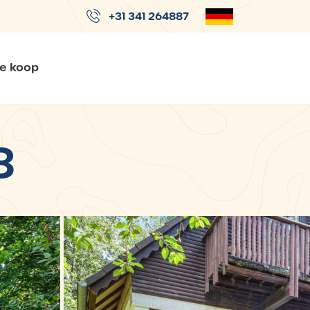
+31 341 264887
Te koop
8