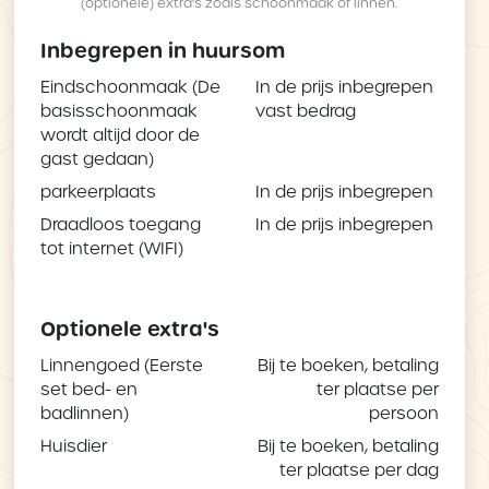
(optionele) extra's zoals schoonmaak of linnen.
Inbegrepen in huursom
Eindschoonmaak (De
In de prijs inbegrepen
basisschoonmaak
vast bedrag
wordt altijd door de
gast gedaan)
parkeerplaats
In de prijs inbegrepen
Draadloos toegang
In de prijs inbegrepen
tot internet (WIFI)
Optionele extra's
Linnengoed (Eerste
Bij te boeken, betaling
set bed- en
ter plaatse per
badlinnen)
persoon
Huisdier
Bij te boeken, betaling
ter plaatse per dag