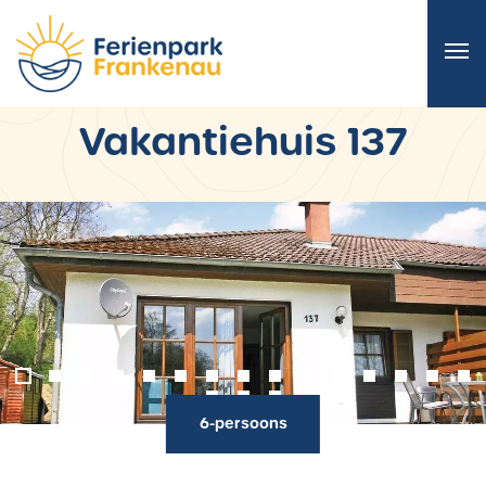
Vakantiehuis 137
‹
›
6-persoons