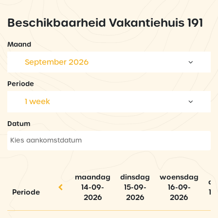
Beschikbaarheid Vakantiehuis 191
Maand
September 2026
Periode
1 week
Datum
maandag
dinsdag
woensdag
do
14-09-
15-09-
16-09-
Periode
17
2026
2026
2026