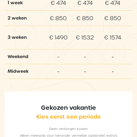
€ 474
€ 474
€ 474
1 week
€ 850
€ 850
€ 850
2 weken
€ 1490
€ 1532
€ 1574
3 weken
-
-
-
Weekend
-
-
-
Midweek
Gekozen vakantie
Kies eerst een periode
Geen verborgen kosten
Alleen meerprijs voor hieronder vermelde (optionele) extra's