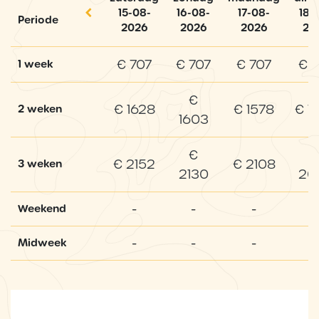
15-08-
16-08-
17-08-
18-
Periode
2026
2026
2026
20
€ 707
€ 707
€ 707
€ 
1 week
€
€ 1628
€ 1578
€ 1
2 weken
1603
€
€ 2152
€ 2108
3 weken
2130
20
-
-
-
-
Weekend
-
-
-
-
Midweek