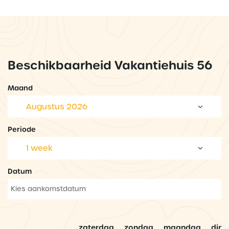
Beschikbaarheid Vakantiehuis 56
Maand
Augustus 2026
Periode
1 week
Datum
zaterdag
zondag
maandag
dins