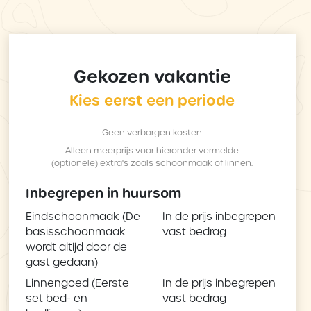
Gekozen vakantie
Kies eerst een periode
Geen verborgen kosten
Alleen meerprijs voor hieronder vermelde
(optionele) extra's zoals schoonmaak of linnen.
Inbegrepen in huursom
Eindschoonmaak (De
In de prijs inbegrepen
basisschoonmaak
vast bedrag
wordt altijd door de
gast gedaan)
Linnengoed (Eerste
In de prijs inbegrepen
set bed- en
vast bedrag