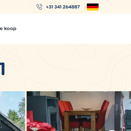
+31 341 264887
Te koop
1