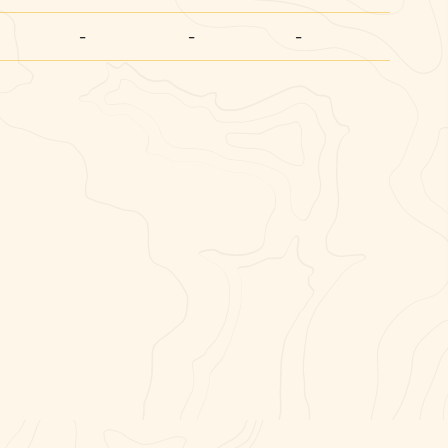
-
-
-