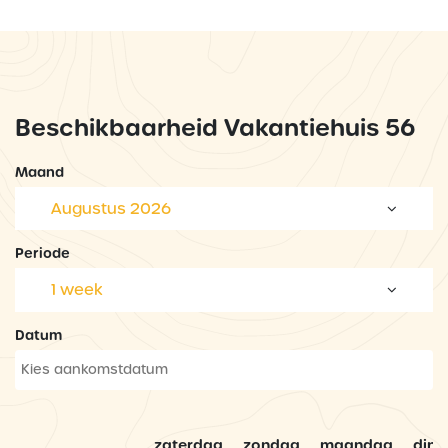
Beschikbaarheid Vakantiehuis 56
Maand
Augustus 2026
Periode
1 week
Datum
zaterdag
zondag
maandag
dins