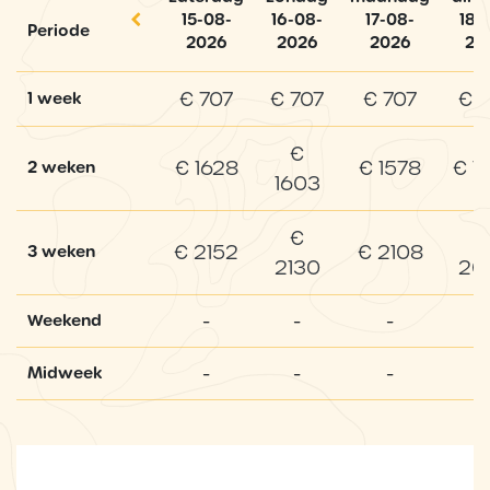
15-08-
16-08-
17-08-
18-
Periode
2026
2026
2026
20
€ 707
€ 707
€ 707
€ 
1 week
€
€ 1628
€ 1578
€ 1
2 weken
1603
€
€ 2152
€ 2108
3 weken
2130
20
-
-
-
-
Weekend
-
-
-
-
Midweek