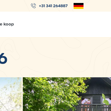
+31 341 264887
Te koop
6