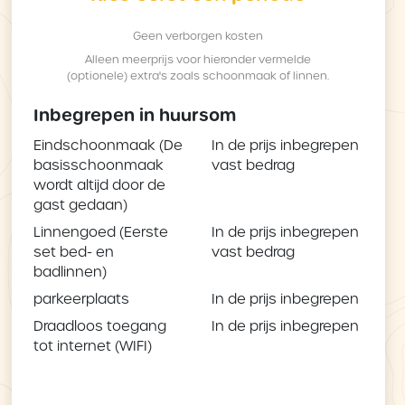
Geen verborgen kosten
Alleen meerprijs voor hieronder vermelde
(optionele) extra's zoals schoonmaak of linnen.
Inbegrepen in huursom
Eindschoonmaak (De
In de prijs inbegrepen
basisschoonmaak
vast bedrag
wordt altijd door de
gast gedaan)
Linnengoed (Eerste
In de prijs inbegrepen
set bed- en
vast bedrag
badlinnen)
parkeerplaats
In de prijs inbegrepen
Draadloos toegang
In de prijs inbegrepen
tot internet (WIFI)