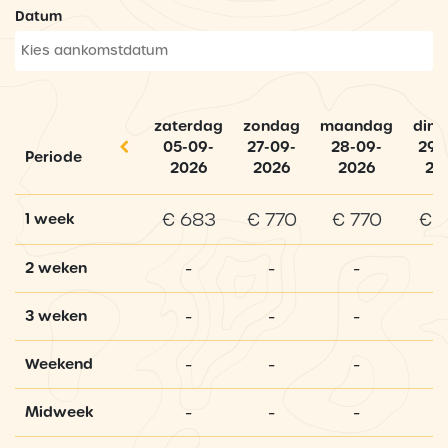
Datum
zaterdag
zondag
maandag
dins
05-09-
27-09-
28-09-
29-
Periode
2026
2026
2026
20
€ 683
€ 770
€ 770
€ 
1 week
-
-
-
-
2 weken
-
-
-
-
3 weken
-
-
-
-
Weekend
-
-
-
-
Midweek