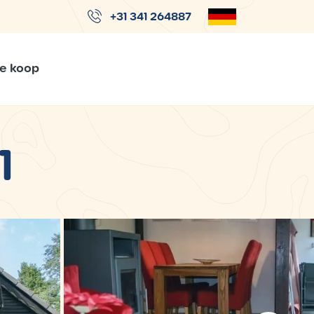
+31 341 264887
Te koop
1