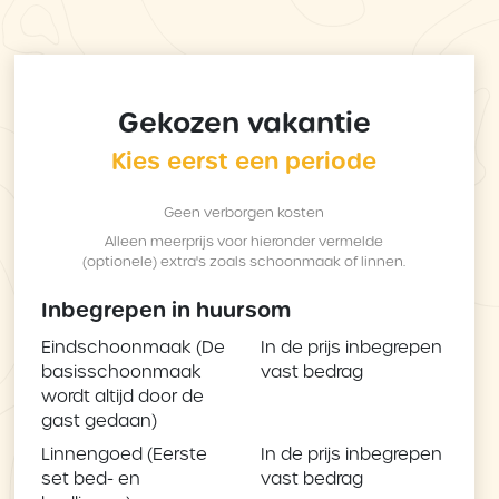
Gekozen vakantie
Kies eerst een periode
Geen verborgen kosten
Alleen meerprijs voor hieronder vermelde
(optionele) extra's zoals schoonmaak of linnen.
Inbegrepen in huursom
Eindschoonmaak (De
In de prijs inbegrepen
basisschoonmaak
vast bedrag
wordt altijd door de
gast gedaan)
Linnengoed (Eerste
In de prijs inbegrepen
set bed- en
vast bedrag