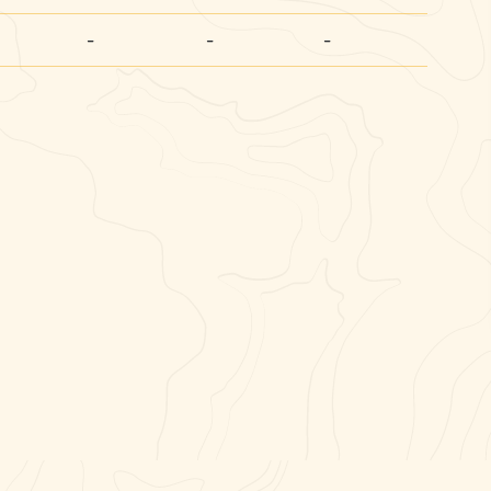
-
-
-