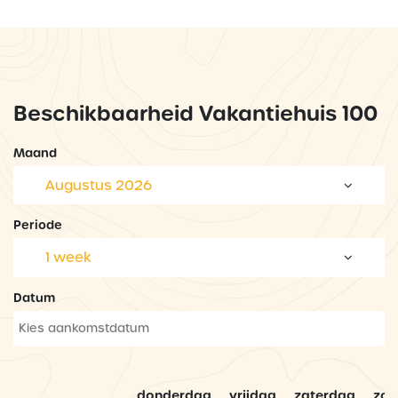
Beschikbaarheid Vakantiehuis 100
Maand
Augustus 2026
Periode
1 week
Datum
donderdag
vrijdag
zaterdag
zo