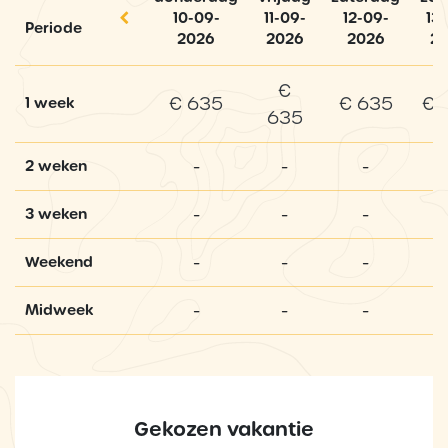
10-09-
11-09-
12-09-
13
Periode
2026
2026
2026
2
€
€ 635
€ 635
€ 
1 week
635
-
-
-
2 weken
-
-
-
3 weken
-
-
-
Weekend
-
-
-
Midweek
Gekozen vakantie