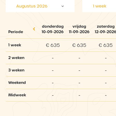
Augustus 2026
1 week
donderdag
vrijdag
zaterdag
Periode
10-09-2026
11-09-2026
12-09-202
€ 635
€ 635
€ 635
1 week
-
-
-
2 weken
-
-
-
3 weken
-
-
-
Weekend
-
-
-
Midweek