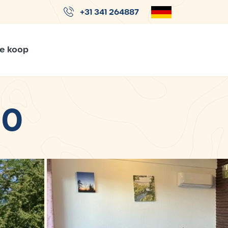
+31 341 264887
Te koop
00