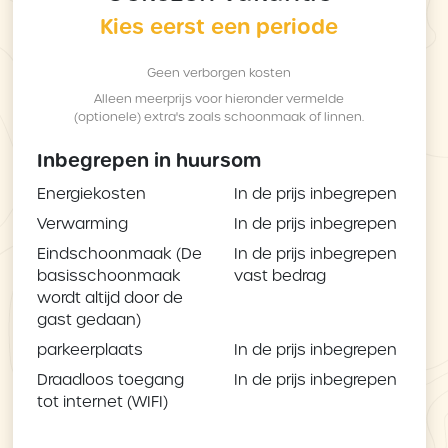
Kies eerst een periode
Geen verborgen kosten
Alleen meerprijs voor hieronder vermelde
(optionele) extra's zoals schoonmaak of linnen.
Inbegrepen in huursom
Energiekosten
In de prijs inbegrepen
Verwarming
In de prijs inbegrepen
Eindschoonmaak (De
In de prijs inbegrepen
basisschoonmaak
vast bedrag
wordt altijd door de
gast gedaan)
parkeerplaats
In de prijs inbegrepen
Draadloos toegang
In de prijs inbegrepen
tot internet (WIFI)