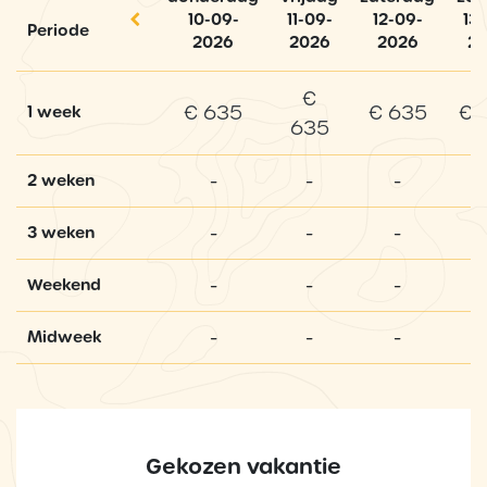
10-09-
11-09-
12-09-
13
Periode
2026
2026
2026
2
€
€ 635
€ 635
€ 
1 week
635
-
-
-
2 weken
-
-
-
3 weken
-
-
-
Weekend
-
-
-
Midweek
Gekozen vakantie