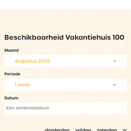
Beschikbaarheid Vakantiehuis 100
Maand
Augustus 2026
Periode
1 week
Datum
donderdag
vrijdag
zaterdag
zo